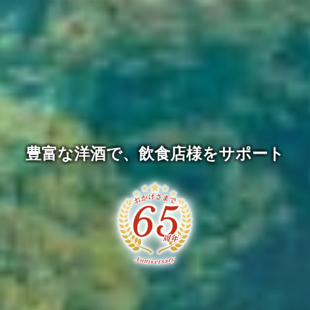
豊
富
な
洋
酒
で
、
飲
食
店
様
を
サ
ポ
ー
ト