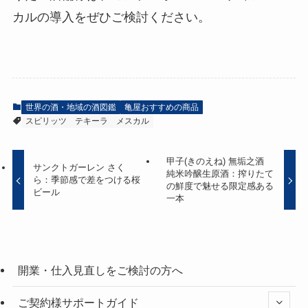
カルの導入をぜひご検討ください。
世界の酒・地域の酒図鑑
亀屋おすすめの商品
スピリッツ
テキーラ
メスカル
甲子(きのえね) 無垢之酒
サンクトガーレン さく
純米吟醸生原酒：搾りたて
ら：季節感で差をつける桜
の鮮度で魅せる限定感ある
ビール
一本
開業・仕入見直しをご検討の方へ
ご契約様サポートガイド