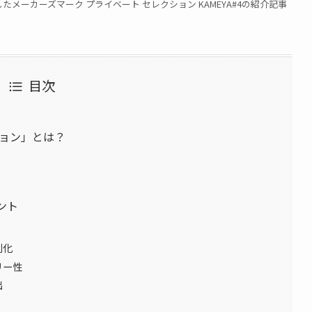
ーカーズマーク プライベート セレクション KAMEYA#4の紹介記事
目次
クション」とは？
ヒント
別化
リー性
出