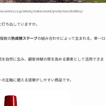
y.co.jp/whisky/makersmark/production/distillery/
に打ち出していますか。
複数の
熟成樽ステーブ
の組み合わせによって生まれる、単一ロ
話を自然に生み、顧客体験の質を高める要素として活用できま
ーの主軸に据える提案がしやすい商品です。