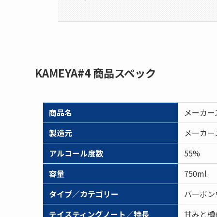
KAMEYA#4 商品スペック
商品名
メーカーズ
製造元
メーカー
アルコール度数
55%
容量
750ml
タイプ／カテゴリー
バーボン
テイスティングノート／特長
甘みと樽